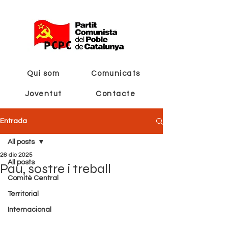
Qui som
Comunicats
Joventut
Contacte
Entrada
All posts
26 dic 2025
All posts
Pau, sostre i treball
Comitè Central
Territorial
Internacional