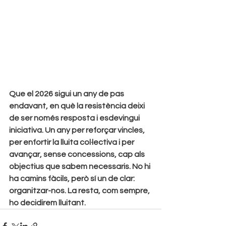
Que el 2026 sigui un any de pas 
endavant, en què la resistència deixi 
de ser només resposta i esdevingui 
iniciativa. Un any per reforçar vincles, 
per enfortir la lluita col·lectiva i per 
avançar, sense concessions, cap als 
objectius que sabem necessaris. No hi 
ha camins fàcils, però sí un de clar: 
organitzar-nos. La resta, com sempre, 
ho decidirem lluitant.