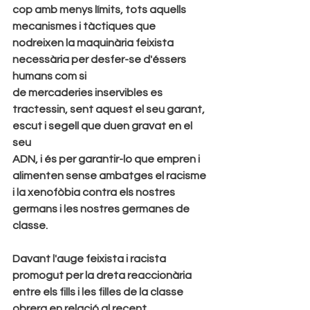
cop amb menys límits, tots aquells
mecanismes i tàctiques que 
nodreixen la maquinària feixista 
necessària per desfer-se d'éssers 
humans com si
de mercaderies inservibles es 
tractessin, sent aquest el seu garant, 
escut i segell que duen gravat en el 
seu
ADN, i és per garantir-lo que empren i 
alimenten sense ambatges el racisme 
i la xenofòbia contra els nostres
germans i les nostres germanes de 
classe.
Davant l'auge feixista i racista 
promogut per la dreta reaccionària 
entre els fills i les filles de la classe
obrera en relació al recent 