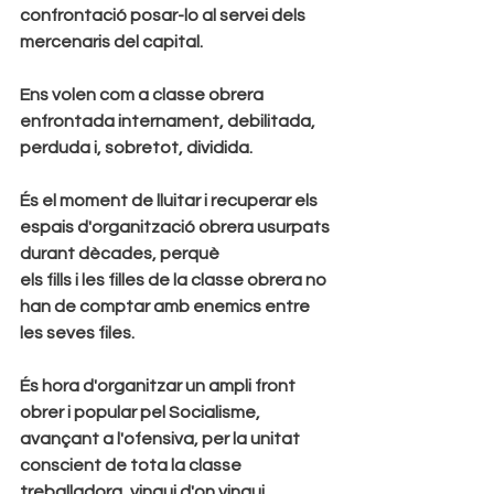
confrontació posar-lo al servei dels 
mercenaris del capital.
Ens volen com a classe obrera 
enfrontada internament, debilitada, 
perduda i, sobretot, dividida.
És el moment de lluitar i recuperar els 
espais d'organització obrera usurpats 
durant dècades, perquè
els fills i les filles de la classe obrera no 
han de comptar amb enemics entre 
les seves files.
És hora d'organitzar un ampli front 
obrer i popular pel Socialisme, 
avançant a l'ofensiva, per la unitat
conscient de tota la classe 
treballadora, vingui d'on vingui.