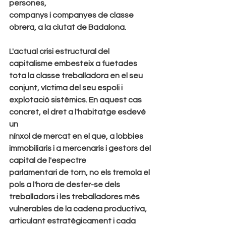
persones,
companys i companyes de classe 
obrera, a la ciutat de Badalona.
L'actual crisi estructural del 
capitalisme embesteix a fuetades 
tota la classe treballadora en el seu
conjunt, víctima del seu espoli i 
explotació sistèmics. En aquest cas 
concret, el dret a l'habitatge esdevé 
un
nínxol de mercat en el que, a lobbies 
immobiliaris i a mercenaris i gestors del 
capital de l'espectre
parlamentari de torn, no els tremola el 
pols a l'hora de desfer-se dels 
treballadors i les treballadores més
vulnerables de la cadena productiva, 
articulant estratègicament i cada 