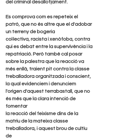
del criminal desallotjament.
Es comprova com es repeteix el 
patró, que no és altre que el d'adobar 
un terreny de bogeria
col·lectiva, racista i xenòfoba, contra 
qui es debat entre la supervivència i la 
repatriació. Però també cal posar
sobre la palestra que la reacció va 
més enllà, traient pit contra la classe 
treballadora organitzada i conscient,
la qual evidenciem i denunciem 
l'origen d'aquest terrabastall, que no 
és més que la clara intenció de 
fomentar
la reacció del feixisme dins de la 
matriu de la mateixa classe 
treballadora, i aquest brou de cultiu 
de