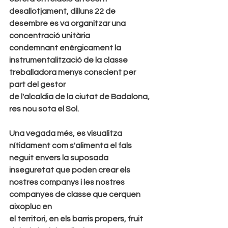
desallotjament, dilluns 22 de 
desembre es va organitzar una 
concentració unitària
condemnant enèrgicament la 
instrumentalització de la classe 
treballadora menys conscient per 
part del gestor
de l'alcaldia de la ciutat de Badalona, 
res nou sota el Sol.
Una vegada més, es visualitza 
nítidament com s'alimenta el fals 
neguit envers la suposada
inseguretat que poden crear els 
nostres companys i les nostres 
companyes de classe que cerquen 
aixopluc en
el territori, en els barris propers, fruit 