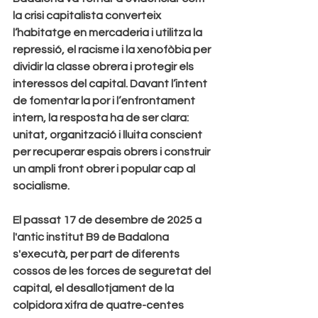
la crisi capitalista converteix 
l’habitatge en mercaderia i utilitza la 
repressió, el racisme i la xenofòbia per 
dividir la classe obrera i protegir els 
interessos del capital. Davant l’intent 
de fomentar la por i l’enfrontament 
intern, la resposta ha de ser clara: 
unitat, organització i lluita conscient 
per recuperar espais obrers i construir 
un ampli front obrer i popular cap al 
socialisme.
El passat 17 de desembre de 2025 a 
l'antic institut B9 de Badalona 
s'executà, per part de diferents
cossos de les forces de seguretat del 
capital, el desallotjament de la 
colpidora xifra de quatre-centes 