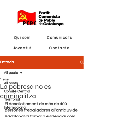
Qui som
Comunicats
Joventut
Contacte
Entrada
All posts
1 ene
All posts
La pobresa no es
Comitè Central
criminalitza
Territorial
El desallotjament de més de 400 
Internacional
persones treballadores a l’antic B9 de 
Badalona va tornar a evidenciar com 