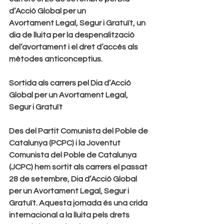
d’Acció Global per un
Avortament Legal, Segur i Gratuït, un 
dia de lluita per la despenalització 
del’avortament i el dret d’accés als 
mètodes anticonceptius. 
Sortida als carrers pel Dia d’Acció 
Global per un Avortament Legal, 
Segur i Gratuït
Des del Partit Comunista del Poble de 
Catalunya (PCPC) i la Joventut 
Comunista del Poble de Catalunya 
(JCPC) hem sortit als carrers el passat 
28 de setembre, Dia d’Acció Global 
per un Avortament Legal, Segur i 
Gratuït. Aquesta jornada és una crida 
internacional a la lluita pels drets 