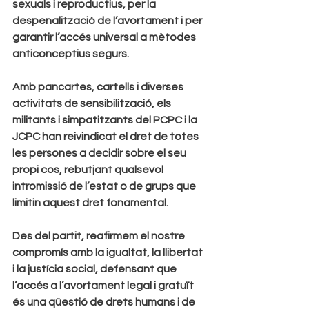
sexuals i reproductius, per la 
despenalització de l’avortament i per 
garantir l’accés universal a mètodes 
anticonceptius segurs.
Amb pancartes, cartells i diverses 
activitats de sensibilització, els 
militants i simpatitzants del PCPC i la 
JCPC han reivindicat el dret de totes 
les persones a decidir sobre el seu 
propi cos, rebutjant qualsevol 
intromissió de l’estat o de grups que 
limitin aquest dret fonamental.
Des del partit, reafirmem el nostre 
compromís amb la igualtat, la llibertat 
i la justícia social, defensant que 
l’accés a l’avortament legal i gratuït 
és una qüestió de drets humans i de 