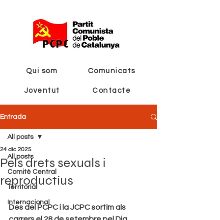
Qui som
Comunicats
Joventut
Contacte
Entrada
All posts
24 dic 2025
All posts
Pels drets sexuals i
Comitè Central
reproductius
Territorial
Internacional
Des del PCPC i la JCPC sortim als 
carrers el 28 de setembre pel Dia 