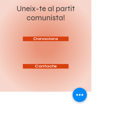
presos polítics, en el marc dels
revolució socialista. Sota el
preparatius de la cimera
lema “Organitzar a la classe
Uneix-te al partit
imperialista de l’OTAN que se
obrera i el poble per a la
celebrarà a Ankara els dies 7 i 8
revolució socialista”, el Congrés
comunista!
de juliol. Segons les
ha de servir per aprofundir en
informacions difoses, més de
l’anàlisi de la situació política
200 persones han estat
actual, reforçar la intervenció
detingudes en escorcolls
del Partit entre la classe
domiciliaris i operacions
treballadora i definir les tasq
policials realitzades sota el
pretex
Donacions
Contacte