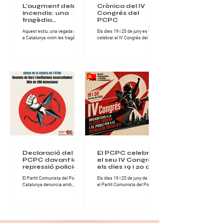
L'augment dels
Crònica del IV
incendis: una
Congrés del
tragèdia
PCPC
anunciada sota la
Aquest estiu, una vegada més,
Els dies 19 i 20 de juny es va
lògica del
a Catalunya vivim les tragèdies
celebrar el IV Congrés del Partit
capitalisme
que provoquen els incendis
Comunista del Poble de
forestals, tant en l'àmbit
Catalunya, una cita de gran
socioeconòmic, com en el de
importància per al conjunt de la
protecció del nostre clima i
militància comunista catalana i
entorn natural. Els greus
per al desenvolupament del
incendis han assolat la
projecte revolucionari del Partit.
comarca de les Gavarres i la
Durant dues jornades intenses
Bisbal d'Empordà, a Girona,
de treball, debat i fraternitat
deixant milers d'hectàrees
militant, els i les comunistes del
cremades, habitatges afectats i
PCPC van abordar els principals
desenes de milers de persones
reptes polítics, ideològics i
confinades, en d'altres zones,
organitzatius que té avui la
incendis també molt extensos
classe obrera a Catalunya. El
en hectàrees, com els de
Congrés es va desen
l'Anoia o Sentmenat, al Va
Declaració del
El PCPC celebrarà
PCPC davant la
el seu IV Congrés
repressió policial a
els dies 19 i 20 de
Turquia abans de
juny de 2026
El Partit Comunista del Poble de
Els dies 19 i 20 de juny de 2026,
la cimera de
Catalunya denuncia amb
el Partit Comunista del Poble de
l’OTAN
fermesa la nova onada
Catalunya celebrarà el seu IV
repressiva desencadenada per
Congrés, una cita fonamental
l’Estat turc contra militants,
per continuar enfortint
organitzacions populars,
l’organització comunista i
advocats, artistes i familiars de
avançar en la lluita per la