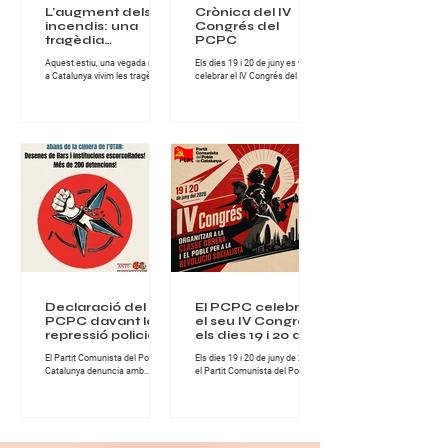
L'augment dels
Crònica del IV
incendis: una
Congrés del
tragèdia
PCPC
anunciada sota la
Aquest estiu, una vegada més,
Els dies 19 i 20 de juny es va
lògica del
a Catalunya vivim les tragèdies
celebrar el IV Congrés del Partit
capitalisme
que provoquen els incendis
Comunista del Poble de
forestals, tant en l'àmbit
Catalunya, una cita de gran
socioeconòmic, com en el de
importància per al conjunt de la
protecció del nostre clima i
militància comunista catalana i
entorn natural. Els greus
per al desenvolupament del
incendis han assolat la
projecte revolucionari del Partit.
comarca de les Gavarres i la
Durant dues jornades intenses
Bisbal d'Empordà, a Girona,
de treball, debat i fraternitat
deixant milers d'hectàrees
militant, els i les comunistes del
cremades, habitatges afectats i
PCPC van abordar els principals
desenes de milers de persones
reptes polítics, ideològics i
confinades, en d'altres zones,
organitzatius que té avui la
incendis també molt extensos
classe obrera a Catalunya. El
en hectàrees, com els de
Congrés es va desen
l'Anoia o Sentmenat, al Va
Declaració del
El PCPC celebrarà
PCPC davant la
el seu IV Congrés
repressió policial a
els dies 19 i 20 de
Turquia abans de
juny de 2026
El Partit Comunista del Poble de
Els dies 19 i 20 de juny de 2026,
la cimera de
Catalunya denuncia amb
el Partit Comunista del Poble de
l’OTAN
fermesa la nova onada
Catalunya celebrarà el seu IV
repressiva desencadenada per
Congrés, una cita fonamental
l’Estat turc contra militants,
per continuar enfortint
organitzacions populars,
l’organització comunista i
advocats, artistes i familiars de
avançar en la lluita per la