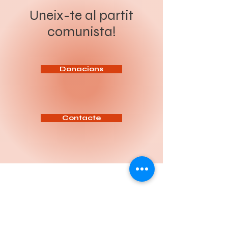
presos polítics, en el marc dels
revolució socialista. Sota el
preparatius de la cimera
lema “Organitzar a la classe
Uneix-te al partit
imperialista de l’OTAN que se
obrera i el poble per a la
celebrarà a Ankara els dies 7 i 8
revolució socialista”, el Congrés
comunista!
de juliol. Segons les
ha de servir per aprofundir en
informacions difoses, més de
l’anàlisi de la situació política
200 persones han estat
actual, reforçar la intervenció
detingudes en escorcolls
del Partit entre la classe
domiciliaris i operacions
treballadora i definir les tasq
policials realitzades sota el
pretex
Donacions
Contacte