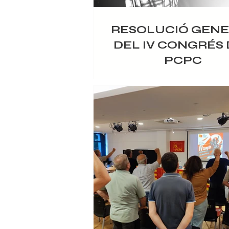
RESOLUCIÓ GEN
DEL IV CONGRÉS
PCPC
El Partit Comunista del Poble de C
hem celebrat el nostre IV Congrés els
20 de juny de 2026 a Barcelona
comunistes catalans volem expressar
compromís revolucionari, reforçat e
jornades, per tal d’avançar les posi
treballadors i treballadores cap al
alliberament social. Analitzem amb p
la realitat actual, nacional i intern
Constatem, amb el mètode marxista-
d’anàlisi històric i social, qu