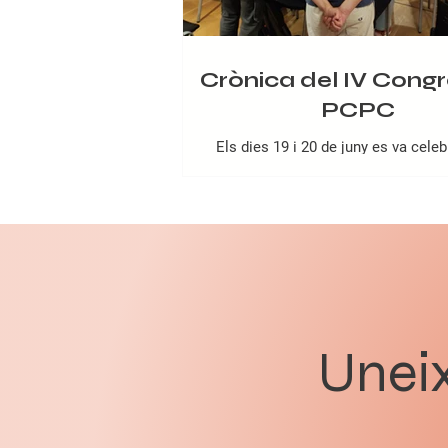
Crònica del IV Congr
PCPC
Els dies 19 i 20 de juny es va celeb
Congrés del Partit Comunista del 
Catalunya, una cita de gran importàn
conjunt de la militància comunista c
per al desenvolupament del pro
revolucionari del Partit. Durant due
intenses de treball, debat i fraternita
els i les comunistes del PCPC van a
principals reptes polítics, ideolò
organitzatius que té avui la classe
Uneix
Catalunya. El Congrés es va d