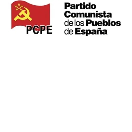
PCPC
Carrer de Balldovina, 28
Sta. Coloma de Gramenet,