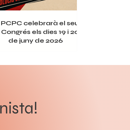
 PCPC celebrarà el seu
 Congrés els dies 19 i 20
de juny de 2026
ls dies 19 i 20 de juny de 2026, el Partit
nista del Poble de Catalunya celebrarà el
eu IV Congrés, una cita fonamental per
inuar enfortint l’organització comunista i
çar en la lluita per la revolució socialista.
 el lema “Organitzar a la classe obrera i el
e per a la revolució socialista”, el Congrés
de servir per aprofundir en l’anàlisi de la
nista!
ació política actual, reforçar la intervenció
Partit entre la classe treballadora i definir
les tasq