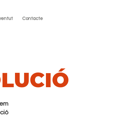
ventut
Contacte
LUCIÓ
item
ció