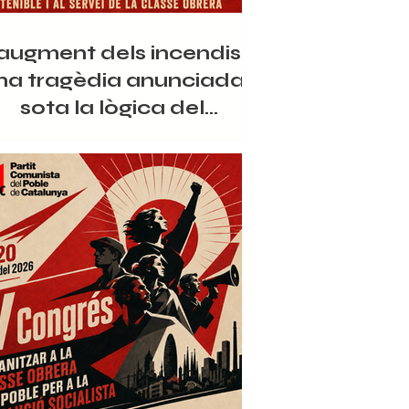
'augment dels incendis:
na tragèdia anunciada
sota la lògica del
capitalisme
uest estiu, una vegada més, a Catalunya
m les tragèdies que provoquen els incendis
stals, tant en l'àmbit socioeconòmic, com
el de protecció del nostre clima i entorn
tural. Els greus incendis han assolat la
rca de les Gavarres i la Bisbal d'Empordà,
rona, deixant milers d'hectàrees cremades,
bitatges afectats i desenes de milers de
ersones confinades, en d'altres zones,
endis també molt extensos en hectàrees,
com els de l'Anoia o Sentmenat, al Va