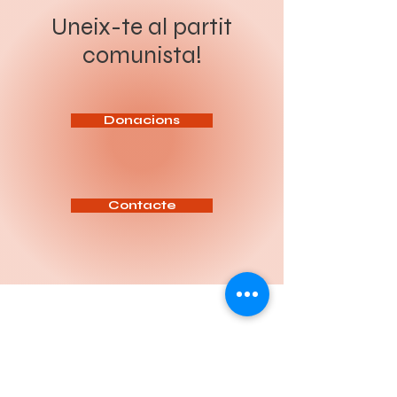
presos polítics, en el marc dels
revolució socialista. Sota el
preparatius de la cimera
lema “Organitzar a la classe
Uneix-te al partit
imperialista de l’OTAN que se
obrera i el poble per a la
celebrarà a Ankara els dies 7 i 8
revolució socialista”, el Congrés
comunista!
de juliol. Segons les
ha de servir per aprofundir en
informacions difoses, més de
l’anàlisi de la situació política
200 persones han estat
actual, reforçar la intervenció
detingudes en escorcolls
del Partit entre la classe
domiciliaris i operacions
treballadora i definir les tasq
policials realitzades sota el
pretex
Donacions
Contacte