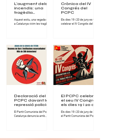
L'augment dels
Crònica del IV
incendis: una
Congrés del
tragèdia
PCPC
anunciada sota la
Aquest estiu, una vegada més,
Els dies 19 i 20 de juny es va
lògica del
a Catalunya vivim les tragèdies
celebrar el IV Congrés del Partit
capitalisme
que provoquen els incendis
Comunista del Poble de
forestals, tant en l'àmbit
Catalunya, una cita de gran
socioeconòmic, com en el de
importància per al conjunt de la
protecció del nostre clima i
militància comunista catalana i
entorn natural. Els greus
per al desenvolupament del
incendis han assolat la
projecte revolucionari del Partit.
comarca de les Gavarres i la
Durant dues jornades intenses
Bisbal d'Empordà, a Girona,
de treball, debat i fraternitat
deixant milers d'hectàrees
militant, els i les comunistes del
cremades, habitatges afectats i
PCPC van abordar els principals
desenes de milers de persones
reptes polítics, ideològics i
confinades, en d'altres zones,
organitzatius que té avui la
incendis també molt extensos
classe obrera a Catalunya. El
en hectàrees, com els de
Congrés es va desen
l'Anoia o Sentmenat, al Va
Declaració del
El PCPC celebrarà
PCPC davant la
el seu IV Congrés
repressió policial a
els dies 19 i 20 de
Turquia abans de
juny de 2026
El Partit Comunista del Poble de
Els dies 19 i 20 de juny de 2026,
la cimera de
Catalunya denuncia amb
el Partit Comunista del Poble de
l’OTAN
fermesa la nova onada
Catalunya celebrarà el seu IV
repressiva desencadenada per
Congrés, una cita fonamental
l’Estat turc contra militants,
per continuar enfortint
organitzacions populars,
l’organització comunista i
advocats, artistes i familiars de
avançar en la lluita per la