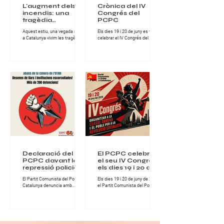
L'augment dels
Crònica del IV
incendis: una
Congrés del
tragèdia
PCPC
anunciada sota la
Aquest estiu, una vegada més,
Els dies 19 i 20 de juny es va
lògica del
a Catalunya vivim les tragèdies
celebrar el IV Congrés del Partit
capitalisme
que provoquen els incendis
Comunista del Poble de
forestals, tant en l'àmbit
Catalunya, una cita de gran
socioeconòmic, com en el de
importància per al conjunt de la
protecció del nostre clima i
militància comunista catalana i
entorn natural. Els greus
per al desenvolupament del
incendis han assolat la
projecte revolucionari del Partit.
comarca de les Gavarres i la
Durant dues jornades intenses
Bisbal d'Empordà, a Girona,
de treball, debat i fraternitat
deixant milers d'hectàrees
militant, els i les comunistes del
cremades, habitatges afectats i
PCPC van abordar els principals
desenes de milers de persones
reptes polítics, ideològics i
confinades, en d'altres zones,
organitzatius que té avui la
incendis també molt extensos
classe obrera a Catalunya. El
en hectàrees, com els de
Congrés es va desen
l'Anoia o Sentmenat, al Va
Declaració del
El PCPC celebrarà
PCPC davant la
el seu IV Congrés
repressió policial a
els dies 19 i 20 de
Turquia abans de
juny de 2026
El Partit Comunista del Poble de
Els dies 19 i 20 de juny de 2026,
la cimera de
Catalunya denuncia amb
el Partit Comunista del Poble de
l’OTAN
fermesa la nova onada
Catalunya celebrarà el seu IV
repressiva desencadenada per
Congrés, una cita fonamental
l’Estat turc contra militants,
per continuar enfortint
organitzacions populars,
l’organització comunista i
advocats, artistes i familiars de
avançar en la lluita per la