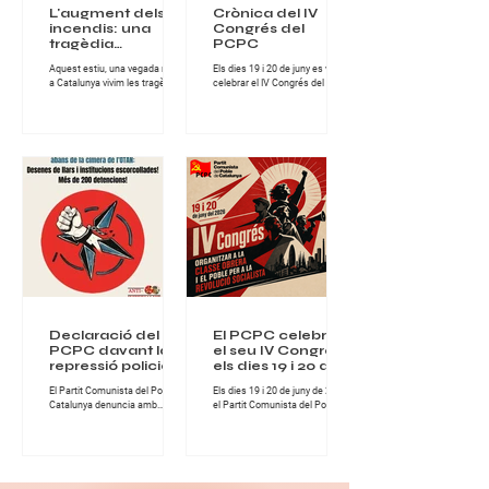
L'augment dels
Crònica del IV
incendis: una
Congrés del
tragèdia
PCPC
anunciada sota la
Aquest estiu, una vegada més,
Els dies 19 i 20 de juny es va
lògica del
a Catalunya vivim les tragèdies
celebrar el IV Congrés del Partit
capitalisme
que provoquen els incendis
Comunista del Poble de
forestals, tant en l'àmbit
Catalunya, una cita de gran
socioeconòmic, com en el de
importància per al conjunt de la
protecció del nostre clima i
militància comunista catalana i
entorn natural. Els greus
per al desenvolupament del
incendis han assolat la
projecte revolucionari del Partit.
comarca de les Gavarres i la
Durant dues jornades intenses
Bisbal d'Empordà, a Girona,
de treball, debat i fraternitat
deixant milers d'hectàrees
militant, els i les comunistes del
cremades, habitatges afectats i
PCPC van abordar els principals
desenes de milers de persones
reptes polítics, ideològics i
confinades, en d'altres zones,
organitzatius que té avui la
incendis també molt extensos
classe obrera a Catalunya. El
en hectàrees, com els de
Congrés es va desen
l'Anoia o Sentmenat, al Va
Declaració del
El PCPC celebrarà
PCPC davant la
el seu IV Congrés
repressió policial a
els dies 19 i 20 de
Turquia abans de
juny de 2026
El Partit Comunista del Poble de
Els dies 19 i 20 de juny de 2026,
la cimera de
Catalunya denuncia amb
el Partit Comunista del Poble de
l’OTAN
fermesa la nova onada
Catalunya celebrarà el seu IV
repressiva desencadenada per
Congrés, una cita fonamental
l’Estat turc contra militants,
per continuar enfortint
organitzacions populars,
l’organització comunista i
advocats, artistes i familiars de
avançar en la lluita per la