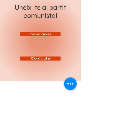
presos polítics, en el marc dels
revolució socialista. Sota el
preparatius de la cimera
lema “Organitzar a la classe
Uneix-te al partit
imperialista de l’OTAN que se
obrera i el poble per a la
celebrarà a Ankara els dies 7 i 8
revolució socialista”, el Congrés
comunista!
de juliol. Segons les
ha de servir per aprofundir en
informacions difoses, més de
l’anàlisi de la situació política
200 persones han estat
actual, reforçar la intervenció
detingudes en escorcolls
del Partit entre la classe
domiciliaris i operacions
treballadora i definir les tasq
policials realitzades sota el
pretex
Donacions
Contacte