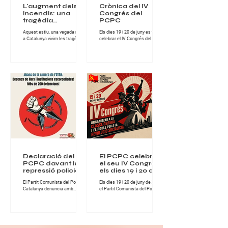
L'augment dels
Crònica del IV
incendis: una
Congrés del
tragèdia
PCPC
anunciada sota la
Aquest estiu, una vegada més,
Els dies 19 i 20 de juny es va
lògica del
a Catalunya vivim les tragèdies
celebrar el IV Congrés del Partit
capitalisme
que provoquen els incendis
Comunista del Poble de
forestals, tant en l'àmbit
Catalunya, una cita de gran
socioeconòmic, com en el de
importància per al conjunt de la
protecció del nostre clima i
militància comunista catalana i
entorn natural. Els greus
per al desenvolupament del
incendis han assolat la
projecte revolucionari del Partit.
comarca de les Gavarres i la
Durant dues jornades intenses
Bisbal d'Empordà, a Girona,
de treball, debat i fraternitat
deixant milers d'hectàrees
militant, els i les comunistes del
cremades, habitatges afectats i
PCPC van abordar els principals
desenes de milers de persones
reptes polítics, ideològics i
confinades, en d'altres zones,
organitzatius que té avui la
incendis també molt extensos
classe obrera a Catalunya. El
en hectàrees, com els de
Congrés es va desen
l'Anoia o Sentmenat, al Va
Declaració del
El PCPC celebrarà
PCPC davant la
el seu IV Congrés
repressió policial a
els dies 19 i 20 de
Turquia abans de
juny de 2026
El Partit Comunista del Poble de
Els dies 19 i 20 de juny de 2026,
la cimera de
Catalunya denuncia amb
el Partit Comunista del Poble de
l’OTAN
fermesa la nova onada
Catalunya celebrarà el seu IV
repressiva desencadenada per
Congrés, una cita fonamental
l’Estat turc contra militants,
per continuar enfortint
organitzacions populars,
l’organització comunista i
advocats, artistes i familiars de
avançar en la lluita per la