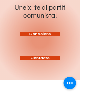
presos polítics, en el marc dels
revolució socialista. Sota el
preparatius de la cimera
lema “Organitzar a la classe
Uneix-te al partit
imperialista de l’OTAN que se
obrera i el poble per a la
celebrarà a Ankara els dies 7 i 8
revolució socialista”, el Congrés
comunista!
de juliol. Segons les
ha de servir per aprofundir en
informacions difoses, més de
l’anàlisi de la situació política
200 persones han estat
actual, reforçar la intervenció
detingudes en escorcolls
del Partit entre la classe
domiciliaris i operacions
treballadora i definir les tasq
policials realitzades sota el
pretex
Donacions
Contacte